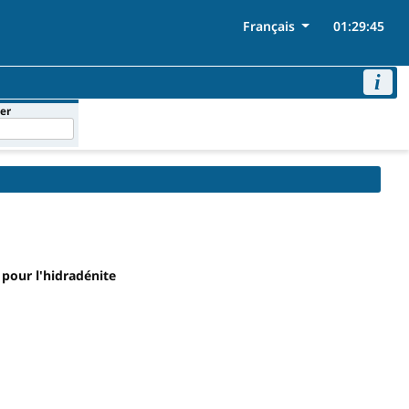
Français
01:29:44
i
er
pour l'hidradénite