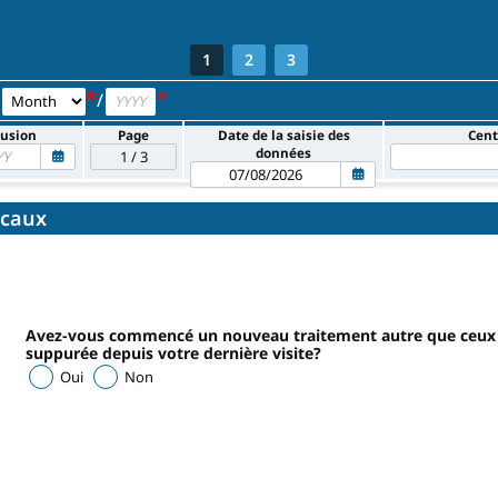
1
2
3
/
*
*
lusion
Page
Date de la saisie des
Cent
données
icaux
Avez-vous commencé un nouveau traitement autre que ceux 
suppurée depuis votre dernière visite?
Oui
Non