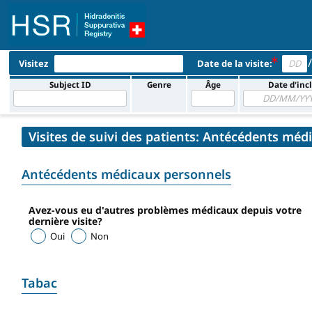
/
Visitez
Date de la visite:
Subject ID
Genre
Âge
Date d'inc
Visites de suivi des patients: Antécédents méd
Antécédents médicaux personnels
Avez-vous eu d'autres problèmes médicaux depuis votre
dernière visite?
Oui
Non
Tabac