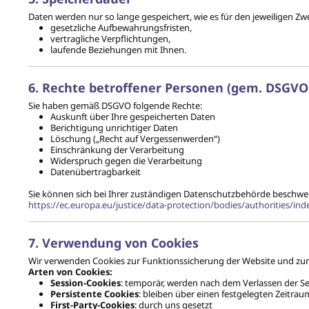
Daten werden nur so lange gespeichert, wie es für den jeweiligen Zwec
gesetzliche Aufbewahrungsfristen,
vertragliche Verpflichtungen,
laufende Beziehungen mit Ihnen.
6. Rechte betroffener Personen (gem. DSGVO
Sie haben gemäß DSGVO folgende Rechte:
Auskunft über Ihre gespeicherten Daten
Berichtigung unrichtiger Daten
Löschung („Recht auf Vergessenwerden“)
Einschränkung der Verarbeitung
Widerspruch gegen die Verarbeitung
Datenübertragbarkeit
Sie können sich bei Ihrer zuständigen Datenschutzbehörde beschwe
https://ec.europa.eu/justice/data-protection/bodies/authorities/in
7. Verwendung von Cookies
Wir verwenden Cookies zur Funktionssicherung der Website und zur
Arten von Cookies:
Session-Cookies
: temporär, werden nach dem Verlassen der Se
Persistente Cookies
: bleiben über einen festgelegten Zeitrau
First-Party-Cookies
: durch uns gesetzt