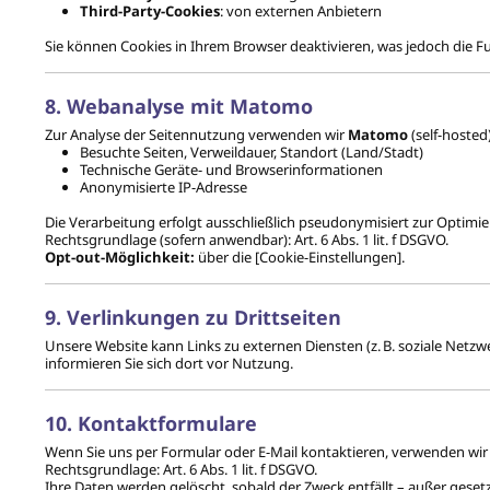
Third-Party-Cookies
: von externen Anbietern
Sie können Cookies in Ihrem Browser deaktivieren, was jedoch die F
8. Webanalyse mit Matomo
Zur Analyse der Seitennutzung verwenden wir
Matomo
(self-hosted
Besuchte Seiten, Verweildauer, Standort (Land/Stadt)
Technische Geräte- und Browserinformationen
Anonymisierte IP-Adresse
Die Verarbeitung erfolgt ausschließlich pseudonymisiert zur Optimi
Rechtsgrundlage (sofern anwendbar): Art. 6 Abs. 1 lit. f DSGVO.
Opt-out-Möglichkeit:
über die [Cookie-Einstellungen].
9. Verlinkungen zu Drittseiten
Unsere Website kann Links zu externen Diensten (z. B. soziale Netzwe
informieren Sie sich dort vor Nutzung.
10. Kontaktformulare
Wenn Sie uns per Formular oder E-Mail kontaktieren, verwenden wir 
Rechtsgrundlage: Art. 6 Abs. 1 lit. f DSGVO.
Ihre Daten werden gelöscht, sobald der Zweck entfällt – außer gese