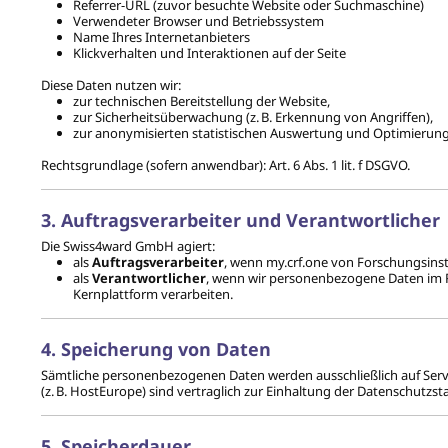
Referrer-URL (zuvor besuchte Website oder Suchmaschine)
Verwendeter Browser und Betriebssystem
Name Ihres Internetanbieters
Klickverhalten und Interaktionen auf der Seite
Diese Daten nutzen wir:
zur technischen Bereitstellung der Website,
zur Sicherheitsüberwachung (z. B. Erkennung von Angriffen),
zur anonymisierten statistischen Auswertung und Optimierung
Rechtsgrundlage (sofern anwendbar): Art. 6 Abs. 1 lit. f DSGVO.
3. Auftragsverarbeiter und Verantwortlicher
Die Swiss4ward GmbH agiert:
als
Auftragsverarbeiter
, wenn my.crf.one von Forschungsins
als
Verantwortlicher
, wenn wir personenbezogene Daten im
Kernplattform verarbeiten.
4. Speicherung von Daten
Sämtliche personenbezogenen Daten werden ausschließlich auf Serv
(z. B. HostEurope) sind vertraglich zur Einhaltung der Datenschutzst
5. Speicherdauer